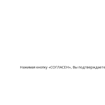
Нажимая кнопку «СОГЛАСЕН», Вы подтверждаете 
Наши конт
© 2026 Все права защищены.
8 (80
+7 (4
+7 (8