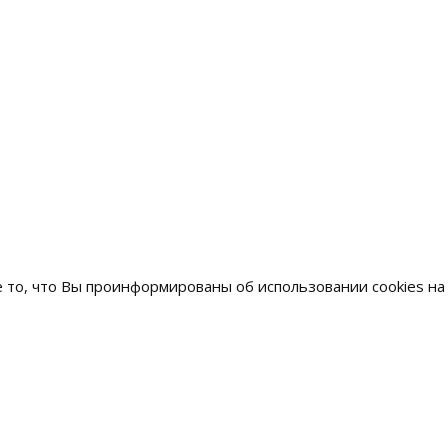
то, что Вы проинформированы об использовании cookies на
акты
Санкт-Петербург, ули
0) 555-04-05
Академика Павлова, д
99) 703-30-33
Москва, Ткацкая ул., д
12) 309-81-18
309