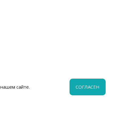
 нашем сайте.
СОГЛАСЕН
ца
ом 14А,
ом 1, офис