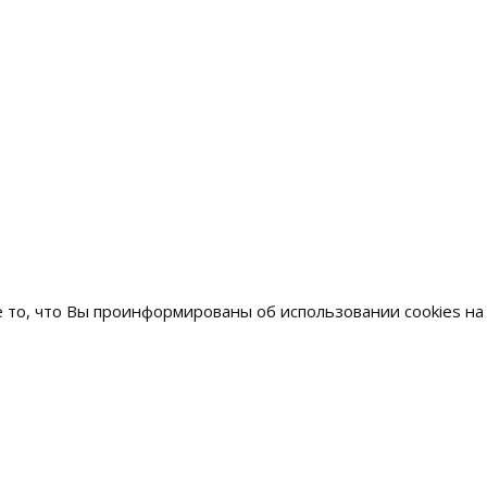
то, что Вы проинформированы об использовании cookies на
акты
Санкт-Петербург, ули
0) 555-04-05
Академика Павлова, д
99) 703-30-33
Москва, Ткацкая ул., д
12) 309-81-18
309