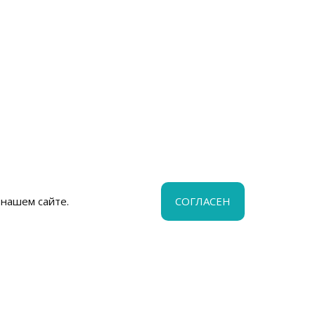
 нашем сайте.
СОГЛАСЕН
ца
ом 14А,
ом 1, офис