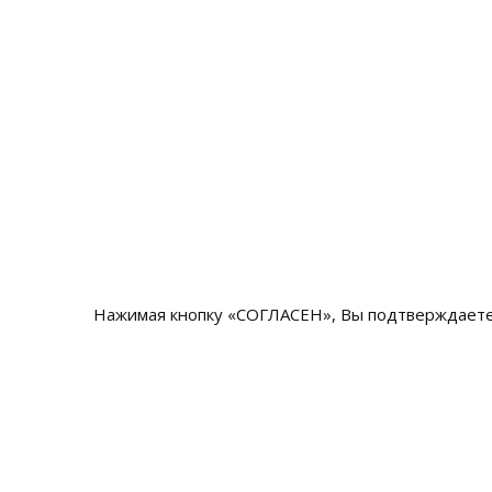
Нажимая кнопку «СОГЛАСЕН», Вы подтверждаете 
Наши конт
© 2026 Все права защищены.
8 (80
+7 (4
+7 (8